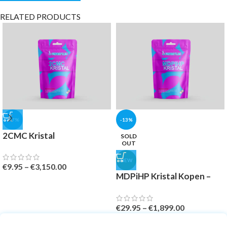
RELATED PRODUCTS
-47%
-13%
2CMC Kristal
SOLD
OUT
NEW
€
9.95
–
€
3,150.00
MDPiHP Kristal Kopen –
Banned
€
29.95
–
€
1,899.00