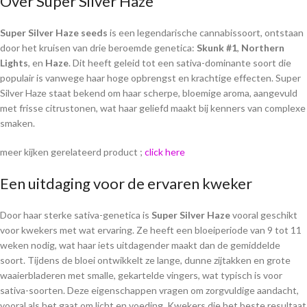
Over Super Silver Haze
Super Silver Haze seeds
is een legendarische cannabissoort, ontstaan
door het kruisen van drie beroemde genetica:
Skunk #1
,
Northern
Lights
, en
Haze
. Dit heeft geleid tot een sativa-dominante soort die
populair is vanwege haar hoge opbrengst en krachtige effecten. Super
Silver Haze staat bekend om haar scherpe, bloemige aroma, aangevuld
met frisse citrustonen, wat haar geliefd maakt bij kenners van complexe
smaken.
meer kijken gerelateerd product ;
click here
Een uitdaging voor de ervaren kweker
Door haar sterke sativa-genetica is
Super Silver Haze
vooral geschikt
voor kwekers met wat ervaring. Ze heeft een bloeiperiode van 9 tot 11
weken nodig, wat haar iets uitdagender maakt dan de gemiddelde
soort. Tijdens de bloei ontwikkelt ze lange, dunne zijtakken en grote
waaierbladeren met smalle, gekartelde vingers, wat typisch is voor
sativa-soorten. Deze eigenschappen vragen om zorgvuldige aandacht,
vooral als het gaat om licht en voeding. Kwekers die het beste resultaat