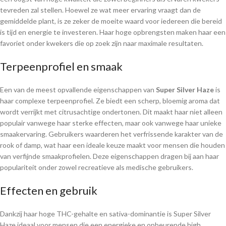
tevreden zal stellen. Hoewel ze wat meer ervaring vraagt dan de
gemiddelde plant, is ze zeker de moeite waard voor iedereen die bereid
is tijd en energie te investeren. Haar hoge opbrengsten maken haar een
favoriet onder kwekers die op zoek zijn naar maximale resultaten.
Terpeenprofiel en smaak
Een van de meest opvallende eigenschappen van
Super Silver Haze
is
haar complexe terpeenprofiel. Ze biedt een scherp, bloemig aroma dat
wordt verrijkt met citrusachtige ondertonen. Dit maakt haar niet alleen
populair vanwege haar sterke effecten, maar ook vanwege haar unieke
smaakervaring. Gebruikers waarderen het verfrissende karakter van de
rook of damp, wat haar een ideale keuze maakt voor mensen die houden
van verfijnde smaakprofielen. Deze eigenschappen dragen bij aan haar
populariteit onder zowel recreatieve als medische gebruikers.
Effecten en gebruik
Dankzij haar hoge THC-gehalte en sativa-dominantie is Super Silver
Haze ideaal voor mensen die een energieke en opbeurende high