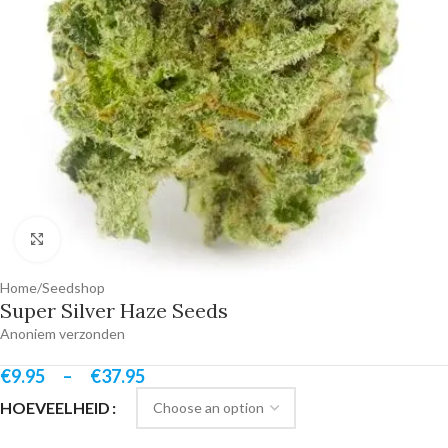
Click to enlarge
Home
/
Seedshop
Super Silver Haze Seeds
Anoniem verzonden
€
9.95
–
€
37.95
HOEVEELHEID