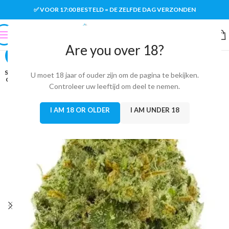
✅ VOOR 17:00 BESTELD = DE ZELFDE DAG VERZONDEN
Are you over 18?
-20%
SOLD
U moet 18 jaar of ouder zijn om de pagina te bekijken.
OUT
Controleer uw leeftijd om deel te nemen.
I AM 18 OR OLDER
I AM UNDER 18