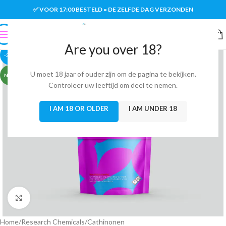
✅ VOOR 17:00 BESTELD = DE ZELFDE DAG VERZONDEN
Are you over 18?
-38%
U moet 18 jaar of ouder zijn om de pagina te bekijken.
NEW
Controleer uw leeftijd om deel te nemen.
I AM 18 OR OLDER
I AM UNDER 18
Click to enlarge
Home
/
Research Chemicals
/
Cathinonen