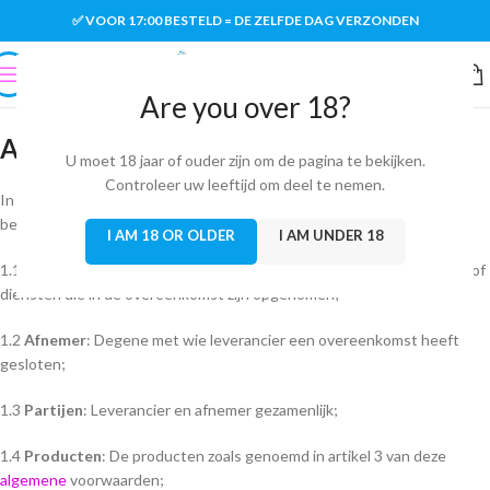
✅ VOOR 17:00 BESTELD = DE ZELFDE DAG VERZONDEN
Are you over 18?
Artikel 1: Definities
U moet 18 jaar of ouder zijn om de pagina te bekijken.
Controleer uw leeftijd om deel te nemen.
In deze voorwaarden hebben de onderstaande termen de volgende
betekenis:
I AM 18 OR OLDER
I AM UNDER 18
1.1
Leverancier
:
Funpartylab
en iedere leverancier van producten en/of
diensten die in de overeenkomst zijn opgenomen;
1.2
Afnemer
: Degene met wie leverancier een overeenkomst heeft
gesloten;
1.3
Partijen
: Leverancier en afnemer gezamenlijk;
1.4
Producten
: De producten zoals genoemd in artikel 3 van deze
algemene
voorwaarden;