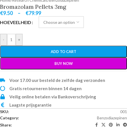
Home
/
Research Chemicals
/
Benzodiazepinen
Bromazolam Pellets 3mg
€
9.50
–
€
79.99
HOEVEELHEID
-
+
ADD TO CART
BUY NOW
Voor 17.00 uur besteld de zelfde dag verzonden
Gratis retourneren binnen 14 dagen
Veilig online betalen via Bankoverschrijving
Laagste prijsgarantie
SKU:
001
Category:
Benzodiazepinen
Share: