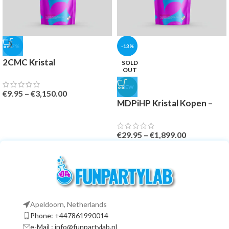
-47%
-13%
2CMC Kristal
SOLD
OUT
NEW
€
9.95
–
€
3,150.00
MDPiHP Kristal Kopen –
Banned
€
29.95
–
€
1,899.00
Apeldoorn, Netherlands
Phone: +447861990014
e-Mail : info@funpartylab.nl