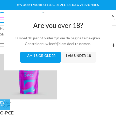
✅ VOOR 17:00 BESTELD = DE ZELFDE DAG VERZONDEN
Are you over 18?
Home
/
Research Chemicals
/
Arylcyclohexylamine
Showing the single result
U moet 18 jaar of ouder zijn om de pagina te bekijken.
Controleer uw leeftijd om deel te nemen.
Show sidebar
I AM 18 OR OLDER
I AM UNDER 18
SOLD
OUT
O-PCE