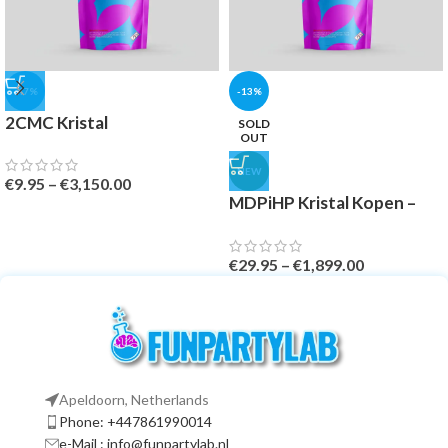
-47%
-13%
2CMC Kristal
SOLD
OUT
NEW
€
9.95
–
€
3,150.00
MDPiHP Kristal Kopen –
Banned
€
29.95
–
€
1,899.00
Apeldoorn, Netherlands
Phone: +447861990014
e-Mail : info@funpartylab.nl