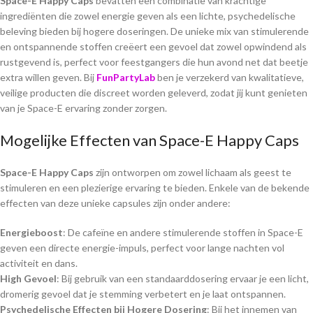
Space-E Happy Caps
bevatten een combinatie van krachtige
ingrediënten die zowel energie geven als een lichte, psychedelische
beleving bieden bij hogere doseringen. De unieke mix van stimulerende
en ontspannende stoffen creëert een gevoel dat zowel opwindend als
rustgevend is, perfect voor feestgangers die hun avond net dat beetje
extra willen geven. Bij
FunPartyLab
ben je verzekerd van kwalitatieve,
veilige producten die discreet worden geleverd, zodat jij kunt genieten
van je Space-E ervaring zonder zorgen.
Mogelijke Effecten van Space-E Happy Caps
Space-E Happy Caps
zijn ontworpen om zowel lichaam als geest te
stimuleren en een plezierige ervaring te bieden. Enkele van de bekende
effecten van deze unieke capsules zijn onder andere:
Energieboost
: De cafeïne en andere stimulerende stoffen in Space-E
geven een directe energie-impuls, perfect voor lange nachten vol
activiteit en dans.
High Gevoel
: Bij gebruik van een standaarddosering ervaar je een licht,
dromerig gevoel dat je stemming verbetert en je laat ontspannen.
Psychedelische Effecten bij Hogere Dosering
: Bij het innemen van