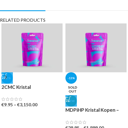
RELATED PRODUCTS
-47%
-13%
2CMC Kristal
SOLD
OUT
NEW
€
9.95
–
€
3,150.00
MDPiHP Kristal Kopen –
Banned
€
29.95
–
€
1,899.00