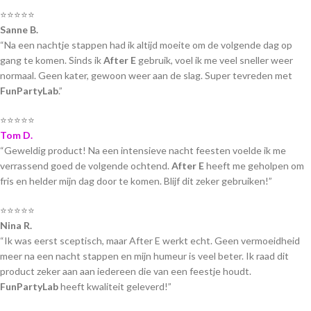
⭐⭐⭐⭐⭐
Sanne B.
“Na een nachtje stappen had ik altijd moeite om de volgende dag op
gang te komen. Sinds ik
After E
gebruik, voel ik me veel sneller weer
normaal. Geen kater, gewoon weer aan de slag. Super tevreden met
FunPartyLab
.”
⭐⭐⭐⭐⭐
Tom D.
“Geweldig product! Na een intensieve nacht feesten voelde ik me
verrassend goed de volgende ochtend.
After E
heeft me geholpen om
fris en helder mijn dag door te komen. Blijf dit zeker gebruiken!”
⭐⭐⭐⭐⭐
Nina R.
“Ik was eerst sceptisch, maar After E werkt echt. Geen vermoeidheid
meer na een nacht stappen en mijn humeur is veel beter. Ik raad dit
product zeker aan aan iedereen die van een feestje houdt.
FunPartyLab
heeft kwaliteit geleverd!”