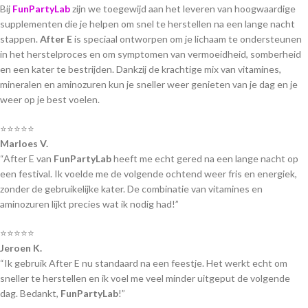
Bij
FunPartyLab
zijn we toegewijd aan het leveren van hoogwaardige
supplementen die je helpen om snel te herstellen na een lange nacht
stappen.
After E
is speciaal ontworpen om je lichaam te ondersteunen
in het herstelproces en om symptomen van vermoeidheid, somberheid
en een kater te bestrijden. Dankzij de krachtige mix van vitamines,
mineralen en aminozuren kun je sneller weer genieten van je dag en je
weer op je best voelen.
⭐⭐⭐⭐⭐
Marloes V.
“After E van
FunPartyLab
heeft me echt gered na een lange nacht op
een festival. Ik voelde me de volgende ochtend weer fris en energiek,
zonder de gebruikelijke kater. De combinatie van vitamines en
aminozuren lijkt precies wat ik nodig had!”
⭐⭐⭐⭐⭐
Jeroen K.
“Ik gebruik After E nu standaard na een feestje. Het werkt echt om
sneller te herstellen en ik voel me veel minder uitgeput de volgende
dag. Bedankt,
FunPartyLab
!”