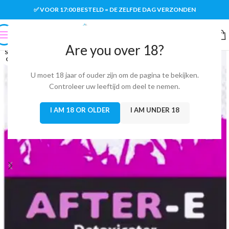
✅ VOOR 17:00 BESTELD = DE ZELFDE DAG VERZONDEN
Are you over 18?
SOLD
OUT
U moet 18 jaar of ouder zijn om de pagina te bekijken.
Controleer uw leeftijd om deel te nemen.
I AM 18 OR OLDER
I AM UNDER 18