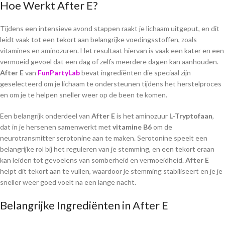
Hoe Werkt After E?
Tijdens een intensieve avond stappen raakt je lichaam uitgeput, en dit
leidt vaak tot een tekort aan belangrijke voedingsstoffen, zoals
vitamines en aminozuren. Het resultaat hiervan is vaak een kater en een
vermoeid gevoel dat een dag of zelfs meerdere dagen kan aanhouden.
After E
van
FunPartyLab
bevat ingrediënten die speciaal zijn
geselecteerd om je lichaam te ondersteunen tijdens het herstelproces
en om je te helpen sneller weer op de been te komen.
Een belangrijk onderdeel van
After E
is het aminozuur
L-Tryptofaan
,
dat in je hersenen samenwerkt met
vitamine B6
om de
neurotransmitter serotonine aan te maken. Serotonine speelt een
belangrijke rol bij het reguleren van je stemming, en een tekort eraan
kan leiden tot gevoelens van somberheid en vermoeidheid.
After E
helpt dit tekort aan te vullen, waardoor je stemming stabiliseert en je je
sneller weer goed voelt na een lange nacht.
Belangrijke Ingrediënten in After E