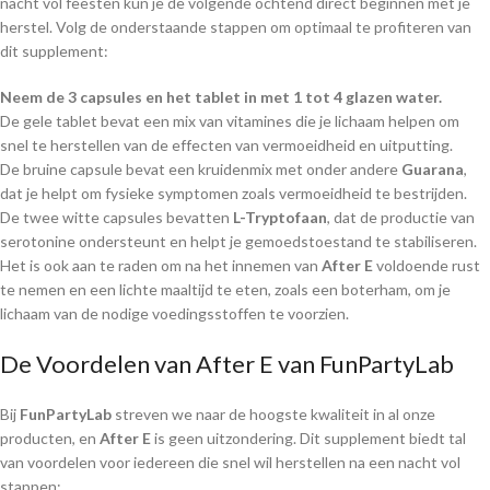
nacht vol feesten kun je de volgende ochtend direct beginnen met je
herstel. Volg de onderstaande stappen om optimaal te profiteren van
dit supplement:
Neem de 3 capsules en het tablet in met 1 tot 4 glazen water.
De gele tablet bevat een mix van vitamines die je lichaam helpen om
snel te herstellen van de effecten van vermoeidheid en uitputting.
De bruine capsule bevat een kruidenmix met onder andere
Guarana
,
dat je helpt om fysieke symptomen zoals vermoeidheid te bestrijden.
De twee witte capsules bevatten
L-Tryptofaan
, dat de productie van
serotonine ondersteunt en helpt je gemoedstoestand te stabiliseren.
Het is ook aan te raden om na het innemen van
After E
voldoende rust
te nemen en een lichte maaltijd te eten, zoals een boterham, om je
lichaam van de nodige voedingsstoffen te voorzien.
De Voordelen van After E van FunPartyLab
Bij
FunPartyLab
streven we naar de hoogste kwaliteit in al onze
producten, en
After E
is geen uitzondering. Dit supplement biedt tal
van voordelen voor iedereen die snel wil herstellen na een nacht vol
stappen: