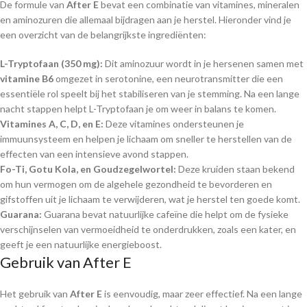
De formule van
After E
bevat een combinatie van vitamines, mineralen
en aminozuren die allemaal bijdragen aan je herstel. Hieronder vind je
een overzicht van de belangrijkste ingrediënten:
L-Tryptofaan (350 mg):
Dit aminozuur wordt in je hersenen samen met
vitamine B6
omgezet in serotonine, een neurotransmitter die een
essentiële rol speelt bij het stabiliseren van je stemming. Na een lange
nacht stappen helpt L-Tryptofaan je om weer in balans te komen.
Vitamines A, C, D, en E:
Deze vitamines ondersteunen je
immuunsysteem en helpen je lichaam om sneller te herstellen van de
effecten van een intensieve avond stappen.
Fo-Ti, Gotu Kola, en Goudzegelwortel:
Deze kruiden staan bekend
om hun vermogen om de algehele gezondheid te bevorderen en
gifstoffen uit je lichaam te verwijderen, wat je herstel ten goede komt.
Guarana:
Guarana bevat natuurlijke cafeïne die helpt om de fysieke
verschijnselen van vermoeidheid te onderdrukken, zoals een kater, en
geeft je een natuurlijke energieboost.
Gebruik van After E
Het gebruik van
After E
is eenvoudig, maar zeer effectief. Na een lange