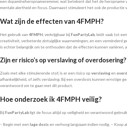
een dopamineheropnameremmer, wat betekent dat het de heropname van d
mentale alertheid en focus. Daarnaast stimuleert het ook de productie 
Wat zijn de effecten van 4FMPH?
Het gebruik van
4FMPH
, verkrijgbaar bij
FunPartyLab
, leidt vaak tot e
creativiteit, verbeterde zintuiglijke waarnemingen, en een verminderd g
is echter belangrijk om te onthouden dat de effecten kunnen variëren, a
Zijn er risico’s op verslaving of overdosering?
Zoals met elke stimulerende stof, is er een risico op
verslaving
en
over
afhankelijkheid, of zelfs verslaving. Bij een overdosis kunnen ernstig
verantwoord om te gaan met dit product.
Hoe onderzoek ik 4FMPH veilig?
Bij
FunPartyLab
ligt de focus altijd op veiligheid en verantwoord gebrui
– Begin met een
lage dosis
en verhoog langzaam indien nodig. – Koop al