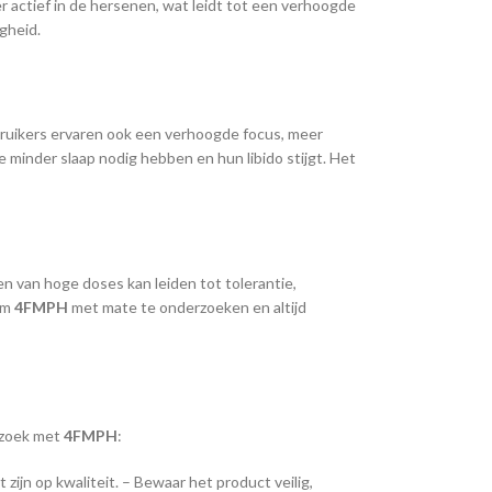
actief in de hersenen, wat leidt tot een verhoogde
gheid.
ruikers ervaren ook een verhoogde focus, meer
 minder slaap nodig hebben en hun libido stijgt. Het
en van hoge doses kan leiden tot tolerantie,
om
4FMPH
met mate te onderzoeken en altijd
erzoek met
4FMPH
:
 zijn op kwaliteit. – Bewaar het product veilig,