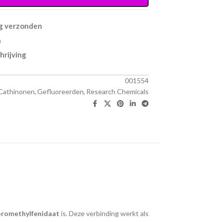
ag verzonden
n
hrijving
001554
Cathinonen
,
Gefluoreerden
,
Research Chemicals
oromethylfenidaat
is. Deze verbinding werkt als