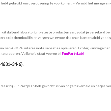
je hebt gebruikt om overdosering te voorkomen. – Vermijd het mengen met
en uitsluitend laboratoriumgeteste producten aan, zodat je verzekerd ben
erzoekschemicaliën
en zorgen we ervoor dat onze klanten altijd goed 
ruik van
4FMPH
interessante sensaties opleveren. Echter, vanwege het v
 te proberen. Veiligheid staat voorop bij
FunPartyLab
!
4631-34-6)
:
die ik bij
FunPartyLab
heb gekocht, is van hoge zuiverheid en netjes ve