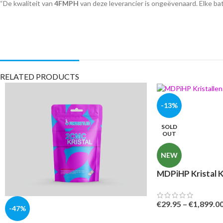
“De kwaliteit van
4FMPH
van deze leverancier is ongeëvenaard. Elke b
RELATED PRODUCTS
-13%
SOLD
OUT
NEW
MDPiHP Kristal 
€
29.95
–
€
1,899.0
-47%