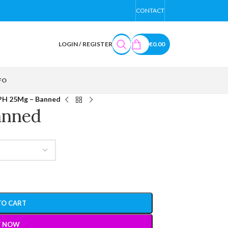
CONTACT
LOGIN / REGISTER
€
0.00
FO
H 25Mg – Banned
anned
TO CART
Y NOW