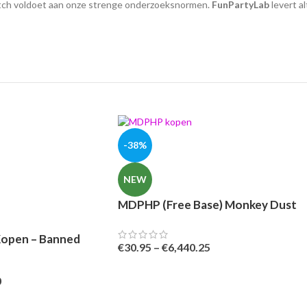
atch voldoet aan onze strenge onderzoeksnormen.
FunPartyLab
levert al
-38%
NEW
MDPHP (Free Base) Monkey Dust
kopen
Kopen – Banned
€
30.95
–
€
6,440.25
0