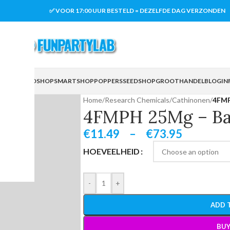
✅ VOOR 17:00 UUR BESTELD = DEZELFDE DAG VERZONDEN
ICALS
HEADSHOP
SMARTSHOP
POPPERS
SEEDSHOP
GROOTHANDEL
BLOG
IN
Home
/
Research Chemicals
/
Cathinonen
/
4FMP
4FMPH 25Mg – B
€
11.49
–
€
73.95
HOEVEELHEID
-
+
ADD 
BU