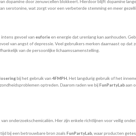
opamine door zenuwcellen blokkeert. Hierdoor blijft dopamine langer 
van serotonine, wat zorgt voor een verbeterde stemming en meer gezelli
en intens gevoel van
euforie
en energie dat urenlang kan aanhouden. Geb
evoel van angst of depressie. Veel gebruikers merken daarnaast op dat ze
fhankelijk van de persoonlijke lichaamssamenstelling.
dosering
bij het gebruik van
4FMPH
. Het langdurig gebruik of het innem
e gezondheidsproblemen optreden. Daarom raden we bij
FunPartyLab
aan 
k van onderzoekschemicaliën. Hier zijn enkele richtlijnen voor veilig ond
tijd bij een betrouwbare bron zoals
FunPartyLab
, waar producten getest