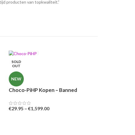
tijd producten van topkwaliteit.”
SOLD
OUT
NEW
Choco-PiHP Kopen – Banned
€
29.95
–
€
1,599.00
-36%