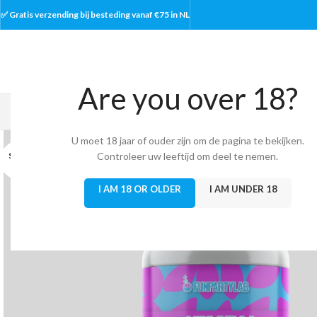
✅ Gratis verzending bij besteding vanaf €75 in NL
Any questions
info@funpartylab.nl
Are you over 18?
HOME
RESEARCH CHEM
U moet 18 jaar of ouder zijn om de pagina te bekijken.
SOLD
Controleer uw leeftijd om deel te nemen.
OUT
I AM 18 OR OLDER
I AM UNDER 18