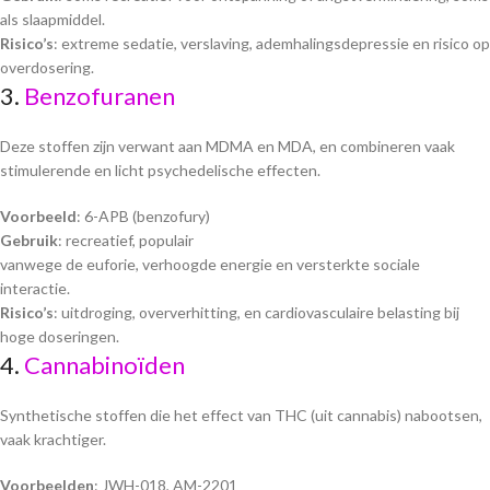
als slaapmiddel.
Risico’s
: extreme sedatie, verslaving, ademhalingsdepressie en risico op
overdosering.
3.
Benzofuranen
Deze stoffen zijn verwant aan MDMA en MDA, en combineren vaak
stimulerende en licht psychedelische effecten.
Voorbeeld
: 6-APB (benzofury)
Gebruik
: recreatief, populair
vanwege de euforie, verhoogde energie en versterkte sociale
interactie.
Risico’s
: uitdroging, oververhitting, en cardiovasculaire belasting bij
hoge doseringen.
4.
Cannabinoïden
Synthetische stoffen die het effect van THC (uit cannabis) nabootsen,
vaak krachtiger.
Voorbeelden
: JWH-018, AM-2201