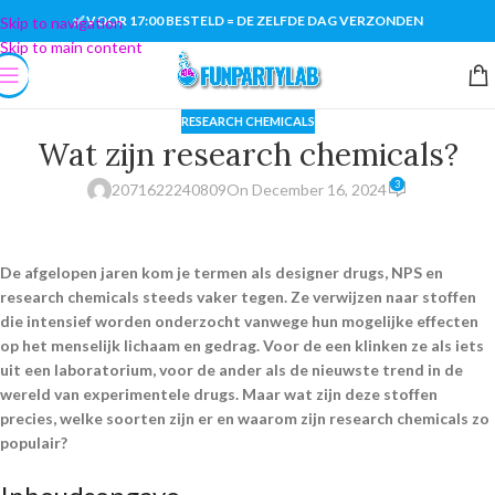
✅ VOOR 17:00 BESTELD = DE ZELFDE DAG VERZONDEN
Skip to navigation
Skip to main content
RESEARCH CHEMICALS
Wat zijn research chemicals?
3
2071622240809
On December 16, 2024
De afgelopen jaren kom je termen als designer drugs, NPS en
research chemicals steeds vaker tegen. Ze verwijzen naar stoffen
die intensief worden onderzocht vanwege hun mogelijke effecten
op het menselijk lichaam en gedrag. Voor de een klinken ze als iets
uit een laboratorium, voor de ander als de nieuwste trend in de
wereld van experimentele drugs. Maar wat zijn deze stoffen
precies, welke soorten zijn er en waarom zijn research chemicals zo
populair?