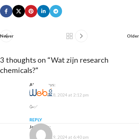
Newer
Older
3 thoughts on “
Wat zijn research
chemicals?
”
alamin
says:
December 18, 2024 at 2:12 pm
🥳✅
REPLY
John
says:
December 19, 2024 at 6:40 pm