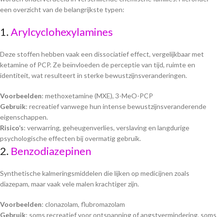
een overzicht van de belangrijkste typen:
1.
Arylcyclohexylamines
Deze stoffen hebben vaak een dissociatief effect, vergelijkbaar met
ketamine of PCP. Ze beïnvloeden de perceptie van tijd, ruimte en
identiteit, wat resulteert in sterke bewustzijnsveranderingen.
Voorbeelden
: methoxetamine (MXE), 3-MeO-PCP
Gebruik
: recreatief vanwege hun intense bewustzijnsveranderende
eigenschappen.
Risico’s
: verwarring, geheugenverlies, verslaving en langdurige
psychologische effecten bij overmatig gebruik.
2.
Benzodiazepinen
Synthetische kalmeringsmiddelen die lijken op medicijnen zoals
diazepam, maar vaak vele malen krachtiger zijn.
Voorbeelden
: clonazolam, flubromazolam
Gebruik
: soms recreatief voor ontspanning of angstvermindering, soms