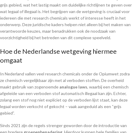
grijs gebied, wat het lastig maakt om duidelijke richtlijnen te geven over
wat legaal of illegaal is. Het begrijpen van de wetgeving is cruciaal voor
iedereen die met research chemicals werkt of interesse heeft in het
onderwerp. Deze juridische kaders helpen niet alleen bij het maken van
verantwoorde keuzes, maar benadrukken ook de noodzaak van
voorzichtigheid bij het betreden van dit complexe speelveld.
Hoe de Nederlandse wetgeving hiermee
omgaat
In Nederland vallen veel research chemicals onder de Opiumwet zodra
ze chemisch vergelijkbaar zijn met al verboden stoffen. De overheid
maakt gebruik van zogenoemde
analogue laws
, waarbij een chemisch
afgeleide van een verboden stof automatisch illegaal kan zijn. Echter,
zolang een stof nog niet expliciet op de verboden lijst staat, kan deze
legaal worden verkocht of gekocht – vaak aangeduid als een “grijs
gebied”.
Sinds 2021 zijn de regels strenger geworden door de introductie van
een bredere
groepenbenadering
. Hierdoor kunnen hele families van