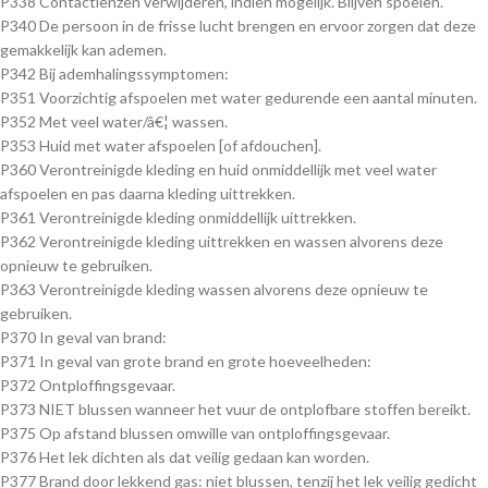
P338 Contactlenzen verwijderen, indien mogelijk. Blijven spoelen.
P340 De persoon in de frisse lucht brengen en ervoor zorgen dat deze
gemakkelijk kan ademen.
P342 Bij ademhalingssymptomen:
P351 Voorzichtig afspoelen met water gedurende een aantal minuten.
P352 Met veel water/â€¦ wassen.
P353 Huid met water afspoelen [of afdouchen].
P360 Verontreinigde kleding en huid onmiddellijk met veel water
afspoelen en pas daarna kleding uittrekken.
P361 Verontreinigde kleding onmiddellijk uittrekken.
P362 Verontreinigde kleding uittrekken en wassen alvorens deze
opnieuw te gebruiken.
P363 Verontreinigde kleding wassen alvorens deze opnieuw te
gebruiken.
P370 In geval van brand:
P371 In geval van grote brand en grote hoeveelheden:
P372 Ontploffingsgevaar.
P373 NIET blussen wanneer het vuur de ontplofbare stoffen bereikt.
P375 Op afstand blussen omwille van ontploffingsgevaar.
P376 Het lek dichten als dat veilig gedaan kan worden.
P377 Brand door lekkend gas: niet blussen, tenzij het lek veilig gedicht