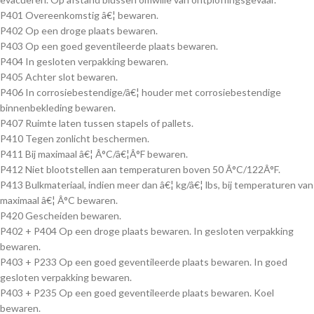
P401 Overeenkomstig â€¦ bewaren.
P402 Op een droge plaats bewaren.
P403 Op een goed geventileerde plaats bewaren.
P404 In gesloten verpakking bewaren.
P405 Achter slot bewaren.
P406 In corrosiebestendige/â€¦ houder met corrosiebestendige
binnenbekleding bewaren.
P407 Ruimte laten tussen stapels of pallets.
P410 Tegen zonlicht beschermen.
P411 Bij maximaal â€¦ Â°C/â€¦Â°F bewaren.
P412 Niet blootstellen aan temperaturen boven 50 Â°C/122Â°F.
P413 Bulkmateriaal, indien meer dan â€¦ kg/â€¦ lbs, bij temperaturen van
maximaal â€¦ Â°C bewaren.
P420 Gescheiden bewaren.
P402 + P404 Op een droge plaats bewaren. In gesloten verpakking
bewaren.
P403 + P233 Op een goed geventileerde plaats bewaren. In goed
gesloten verpakking bewaren.
P403 + P235 Op een goed geventileerde plaats bewaren. Koel
bewaren.