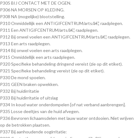
P305 BIJ CONTACT MET DE OGEN.
P306 NA MORSEN OP KLEDING.
P308 NA (mogelijke) blootstelling.
P310 Onmiddellijk een ANTIGIFCENTRUM/arts/â€¦ raadplegen.
P311 Een ANTIGIFCENTRUM/arts/â€¦ raadplegen.
P312 Bij onwel voelen een ANTIGIFCENTRUM/arts/â€¦ raadplegen.
P313 Een arts raadplegen.
P314 Bij onwel voelen een arts raadplegen.
P315 Onmiddellijk een arts raadplegen.
P320 Specifieke behandeling dringend vereist (zie op dit etiket).
P321 Specifieke behandeling vereist (zie op dit etiket).
P330 De mond spoelen.
P331 GEEN braken opwekken.
P332 Bij huidirritatie
P333 Bij huidirritatie of uitslag
P334 In koud water onderdompelen [of nat verband aanbrengen].
P335 Losse deeltjes van de huid afvegen.
P336 Bevroren lichaamsdelen met lauw water ontdooien. Niet wrijven
op de betrokken plaatsen.
P337 Bij aanhoudende oogirritatie: