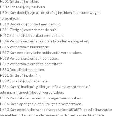
H301 Giftig bij inslikken.
H302 Schadelijk bij inslikken.
H304 Kan dodelijk zijn als de stof bij inslikken in de luchtwegen
terechtkomt.
H310 Dodelijk bij contact met de huid.
H311 Giftig bij contact met de huid.
H312 Schadelijk bij contact met de huid.
H314 Veroorzaakt ernstige brandwonden en oogletsel.
H315 Veroorzaakt huidirritatie.
H317 Kan een allergische huidreactie veroorzaken.
H318 Veroorzaakt ernstig oogletsel.
H319 Veroorzaakt ernstige oogirritatie.
H330 Dodelijk bij inademing.
H331 Giftig bij inademing.
H332 Schadelijk bij inademing.
H334 Kan bij inademing allergie- of astmasymptomen of
ademhalingsmoeilijkheden veroorzaken.
H335 Kan irritatie van de luchtwegen veroorzaken.
H336 Kan slaperigheid of duizeligheid veroorzaken.
H340 Kan genetische schade veroorzaken â€˜â€™blootstellingsroute
vermelden indien afdoende bewezen is dat het gevaar bij andere