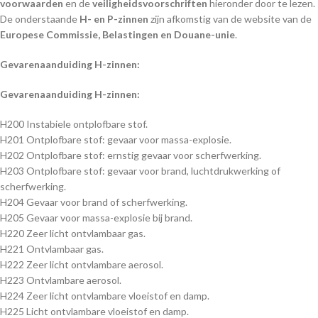
voorwaarden
en de
veiligheidsvoorschriften
hieronder door te lezen.
De onderstaande
H- en P-zinnen
zijn afkomstig van de website van de
Europese Commissie, Belastingen en Douane-unie
.
Gevarenaanduiding H-zinnen:
Gevarenaanduiding H-zinnen:
H200 Instabiele ontplofbare stof.
H201 Ontplofbare stof: gevaar voor massa-explosie.
H202 Ontplofbare stof: ernstig gevaar voor scherfwerking.
H203 Ontplofbare stof: gevaar voor brand, luchtdrukwerking of
scherfwerking.
H204 Gevaar voor brand of scherfwerking.
H205 Gevaar voor massa-explosie bij brand.
H220 Zeer licht ontvlambaar gas.
H221 Ontvlambaar gas.
H222 Zeer licht ontvlambare aerosol.
H223 Ontvlambare aerosol.
H224 Zeer licht ontvlambare vloeistof en damp.
H225 Licht ontvlambare vloeistof en damp.