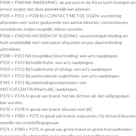
P304 + P340 NA INADEMING: de persoon in de frisse lucht brengen en
ervoor zorgen dat deze gemakkelijk kan ademen.
P305 + P351 + P338 BIJ CONTACT MET DE OGEN: voorzichtig
afspoelen met water gedurende een aantal minuten; contactlenzen
verwijderen, indien mogelijk; blijven spoelen.
P306 + P360 NA MORSEN OP KLEDING: verontreinigde kleding en
huid onmiddellijk met veel water afspoelen en pas daarna kleding
uittrekken.
P308 + P313 NA (mogelijke) blootstelling: een arts raadplegen.
P332 + P313 Bij huidirritatie: een arts raadplegen.
P333 + P313 Bij huidirritatie of uitslag: een arts raadplegen.
P337 + P313 Bij aanhoudende oogirritatie: een arts raadplegen.
P342 + P311 Bij ademhalingssymptomen: een
ANTIGIFCENTRUM/arts/â€¦ raadplegen.
P370 + P376 In geval van brand: het lek dichten als dat veilig gedaan
kan worden.
P370 + P378 In geval van brand: blussen met â€¦
P370 + P380 + P375 In geval van brand: evacueren. Op afstand blussen
omwille van ontploffingsgevaar.
P371 + P380 + P375 In geval van grote brand en grote hoeveelheden:
evacueren. Op afstand blussen omwille van ontploffingsgevaar.