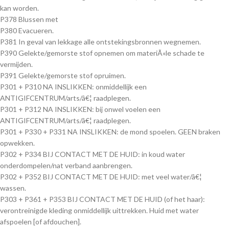
kan worden.
P378 Blussen met
P380 Evacueren.
P381 In geval van lekkage alle ontstekingsbronnen wegnemen.
P390 Gelekte/gemorste stof opnemen om materiÃ«le schade te
vermijden.
P391 Gelekte/gemorste stof opruimen.
P301 + P310 NA INSLIKKEN: onmiddellijk een
ANTIGIFCENTRUM/arts/â€¦ raadplegen.
P301 + P312 NA INSLIKKEN: bij onwel voelen een
ANTIGIFCENTRUM/arts/â€¦ raadplegen.
P301 + P330 + P331 NA INSLIKKEN: de mond spoelen. GEEN braken
opwekken.
P302 + P334 BIJ CONTACT MET DE HUID: in koud water
onderdompelen/nat verband aanbrengen.
P302 + P352 BIJ CONTACT MET DE HUID: met veel water/â€¦
wassen.
P303 + P361 + P353 BIJ CONTACT MET DE HUID (of het haar):
verontreinigde kleding onmiddellijk uittrekken. Huid met water
afspoelen [of afdouchen].