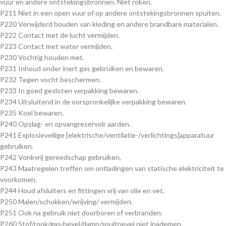
vuur en andere ontstekingsbronnen. Niet roken.
P211 Niet in een open vuur of op andere ontstekingsbronnen spuiten.
P220 Verwijderd houden van kleding en andere brandbare materialen.
P222 Contact met de lucht vermijden.
P223 Contact met water vermijden.
P230 Vochtig houden met.
P231 Inhoud onder inert gas gebruiken en bewaren.
P232 Tegen vocht beschermen.
P233 In goed gesloten verpakking bewaren.
P234 Uitsluitend in de oorspronkelijke verpakking bewaren.
P235 Koel bewaren.
P240 Opslag- en opvangreservoir aarden.
P241 Explosieveilige [elektrische/ventilatie-/verlichtings]apparatuur
gebruiken.
P242 Vonkvrij gereedschap gebruiken.
P243 Maatregelen treffen om ontladingen van statische elektriciteit te
voorkomen.
P244 Houd afsluiters en fittingen vrij van olie en vet.
P250 Malen/schokken/wrijving/ vermijden.
P251 Ook na gebruik niet doorboren of verbranden.
P260 Stof/rook/gas/nevel/damp/spuitnevel niet inademen.