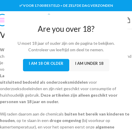
✅ VOOR 17:00 BESTELD = DE ZELFDE DAG VERZONDEN
Are you over 18?
Veiligheidsvoorschriften
U moet 18 jaar of ouder zijn om de pagina te bekijken.
Wij vinden het belangrijk om je uitgebreid te informeren
Controleer uw leeftijd om deel te nemen.
over de
chemicals, aangezien deze
chemische stoffen
bevatten. Hieronder vind
je de
gevarenaanduidingen (H)
en
voorzorgsmaatregelen (P)
I AM 18 OR OLDER
I AM UNDER 18
volgens het
‘Globally Harmonised System of Classification and
Labelling of Chemicals’ (GHS)
. De chemicals van
FunPartyLab
zijn
uitsluitend bedoeld als onderzoeksmiddelen
voor
onderzoeksdoeleinden en zijn niet geschikt voor consumptie of
huishoudelijk gebruik.
Deze artikelen zijn alleen geschikt voor
personen van 18 jaar en ouder.
Wij raden daarom aan de chemicals
buiten het bereik van kinderen te
houden
, op te slaan in een
droge omgeving
(bij voorkeur op
kamertemperatuur), en voor het openen eerst onze
algemene