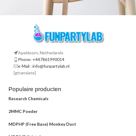
A lacus bibendum pulvinar
Furniture
Apeldoorn, Netherlands
Phone: +447861990014
e-Mail : info@funpartylab.nl
[gtranslate]
Populaire producten
Research Chemicals
2MMC Poeder
MDPHP (Free Base) Monkey Dust