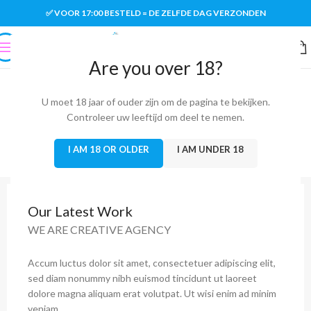
✅ VOOR 17:00 BESTELD = DE ZELFDE DAG VERZONDEN
Are you over 18?
U moet 18 jaar of ouder zijn om de pagina te bekijken.
Controleer uw leeftijd om deel te nemen.
I AM 18 OR OLDER
I AM UNDER 18
Our Latest Work
WE ARE CREATIVE AGENCY
Accum luctus dolor sit amet, consectetuer adipiscing elit,
sed diam nonummy nibh euismod tincidunt ut laoreet
dolore magna aliquam erat volutpat. Ut wisi enim ad minim
veniam.