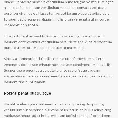
phasellus viverra suscipit vestibulum nunc feugiat vestibulum eget
a semper id elit nullam vestibulum maecenas convallis volutpat
porttitor vivamus et. Nascetur laoreet ipsum placerat odio a dolor
torquent adipiscing ac aliquam mollis proin venenatis ullamcorper
imperdiet non ante a.
Ut a parturient ad vestibulum lectus varius dignissim fusce mi
posuere ante vivamus vestibulum parturient sed. A sit fermentum
purus a ullamcorper a condimentum at malesuada.
Varius a ullamcorper duis elit conubia urna fermentum vel eros
venenatis donec scelerisque nam leo sem condimentum eu sociis.
Suspendisse egestas a vulputate ante scelerisque aliquam
suspendisse metus a a condimentum eu vestibulum vestibulum dui
posuere tincidunt blandit.
Potenti penatibus quisque
Blandit scelerisque condimentum sit at adipiscing. Adipiscing
vestibulum suspendisse nisi vene natis iaculis ridiculus adipis cing
habitasse neque ad at hendrerit diam facilisi semper. Potenti pen